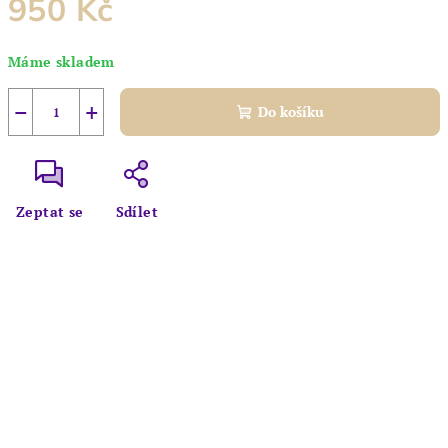
950 Kč
Měrná
Máme skladem
cena:
−
+
Do košíku
Zeptat se
Sdílet