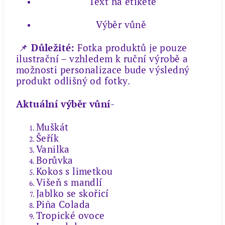
Text na etiketě
Výběr vůně
📌
Důležité:
Fotka produktů je pouze
ilustrační – vzhledem k ruční výrobě a
možnosti personalizace bude výsledný
produkt odlišný od fotky.
Aktuální výběr vůní
-
Muškát
Šeřík
Vanilka
Borůvka
Kokos s limetkou
Višeň s mandlí
Jablko se skořicí
Piña Colada
Tropické ovoce