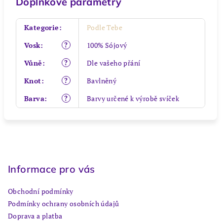
Doplňkové parametry
Kategorie
:
Podle Tebe
?
Vosk
:
100% Sójový
?
Vůně
:
Dle vašeho přání
?
Knot
:
Bavlněný
?
Barva
:
Barvy určené k výrobě svíček
Z
á
p
Informace pro vás
a
Obchodní podmínky
t
Podmínky ochrany osobních údajů
í
Doprava a platba