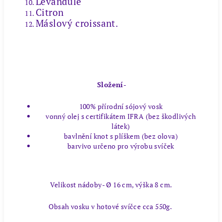
Levandule
Citron
Máslový croissant.
Složení-
100% přírodní sójový vosk
vonný olej s certifikátem IFRA (bez škodlivých
látek)
bavlnění knot s plíškem (bez olova)
barvivo určeno pro výrobu svíček
Velikost nádoby- Ø 16 cm, výška 8 cm.
Obsah vosku v hotové svíčce cca 550g.