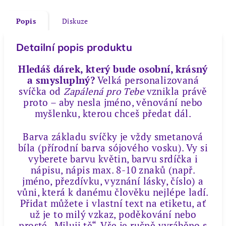
Popis
Diskuze
Detailní popis produktu
Hledáš dárek, který bude osobní, krásný
a smysluplný?
Velká personalizovaná
svíčka od
Zapálená pro Tebe
vznikla právě
proto – aby nesla jméno, věnování nebo
myšlenku, kterou chceš předat dál.
Barva základu svíčky je vždy smetanová
bíla (přírodní barva sójového vosku). Vy si
vyberete barvu květin, barvu srdíčka i
nápisu, nápis max. 8-10 znaků (např.
jméno, přezdívku, vyznání lásky, číslo) a
vůni, která k danému člověku nejlépe ladí.
Přidat můžete i vlastní text na etiketu, ať
už je to milý vzkaz, poděkování nebo
prosté „Miluji tě“. Vše je ručně vyráběno s