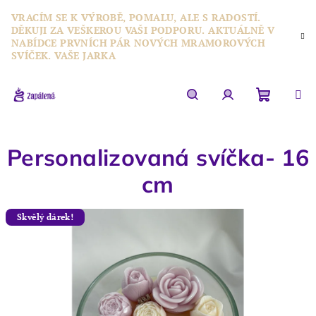
Přejít
VRACÍM SE K VÝROBĚ, POMALU, ALE S RADOSTÍ.
na
DĚKUJI ZA VEŠKEROU VAŠI PODPORU. AKTUÁLNĚ V
obsah
NABÍDCE PRVNÍCH PÁR NOVÝCH MRAMOROVÝCH
SVÍČEK. VAŠE JARKA
Nákupn
Hledat
Přihlášení
Personalizovaná svíčka- 16
košík
cm
Skvělý dárek!