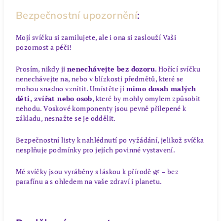
Bezpečnostní upozornění
:
Mojí svíčku si zamilujete, ale i ona si zaslouží Vaši
pozornost a péči!
Prosím, nikdy ji
nenechávejte bez dozoru
.
Hořící svíčku
nenechávejte na, nebo v blízkosti předmětů, které se
mohou snadno vznítit.
Umístěte ji
mimo dosah malých
dětí, zvířat nebo osob
, které by mohly omylem způsobit
nehodu. Voskové komponenty jsou pevně přilepené k
základu, nesnažte se je oddělit.
Bezpečnostní listy k nahlédnutí po vyžádání, jelikož svíčka
nesplňuje podmínky pro jejích povinné vystavení.
Mé svíčky jsou vyráběny s láskou k přírodě 🌿 – bez
parafínu a s ohledem na vaše zdraví i planetu.